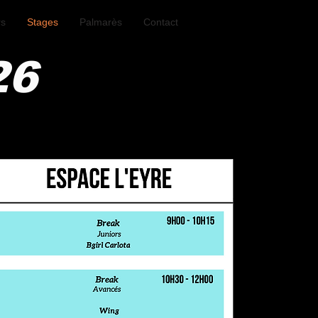
rs
Stages
Palmarès
Contact
26