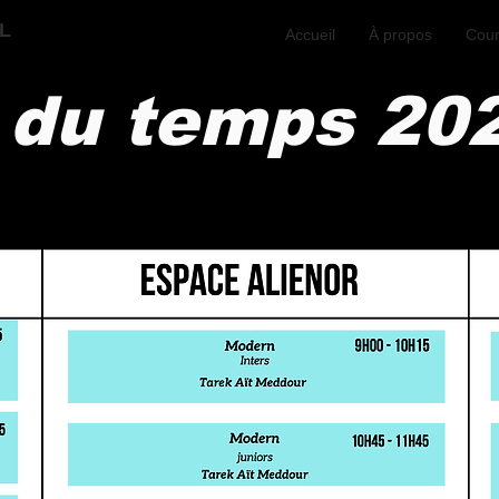
L
Accueil
À propos
Cou
 du temps 20