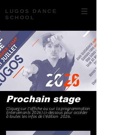
LUGOS DANCE
SCHOOL
Prochain stage
Cliquez sur l'affiche ou sur la programmation
(intervenants 2026) ci-dessous pour accéder
à toutes les infos de
l'édition
2026.