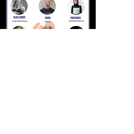
© 2018 par Roxanne Fillol Gonzalez